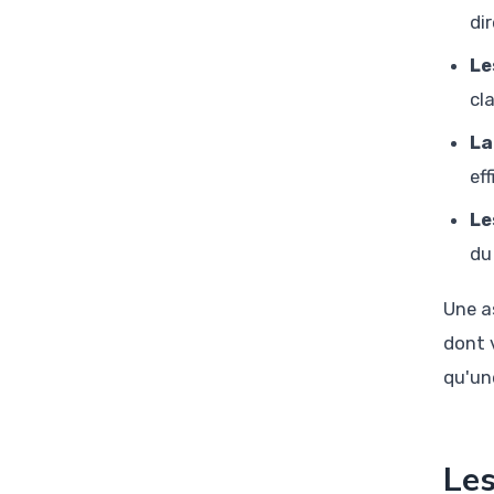
di
Le
cl
La
ef
Le
du
Une a
dont 
qu'un
Les