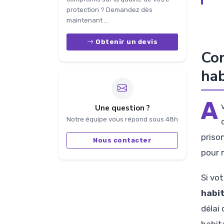
protection ? Demandez dès
maintenant ...
Obtenir un devis
Com
hab
A
Une question ?
Notre équipe vous répond sous 48h
prison
Nous contacter
pour m
Si vo
habit
délai