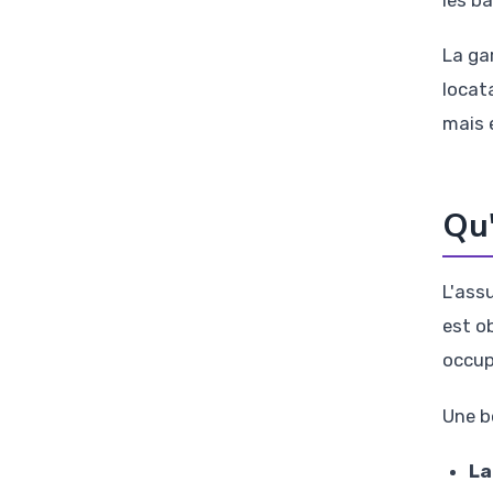
les ba
La ga
locata
mais 
Qu'
L'ass
est o
occup
Une b
La