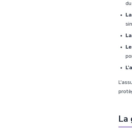
du
La
si
La
Le
po
L'
L'assu
protè
La 