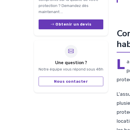
protection ? Demandez dès
maintenant ...
Obtenir un devis
Com
hab
L
Une question ?
Notre équipe vous répond sous 48h
p
prote
Nous contacter
L'ass
plusie
prote
locat