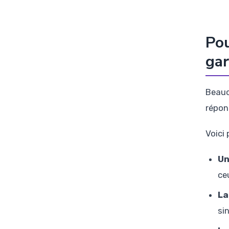
Pou
gar
Beauc
répon
Voici
Un
ce
La
si