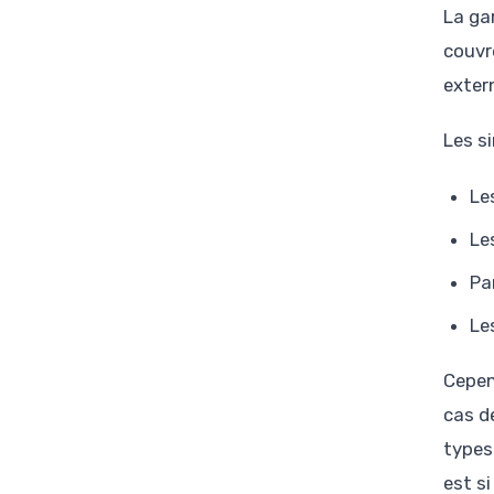
La ga
couvr
exter
Les si
Le
Le
Pa
Le
Cepen
cas de
types
est s