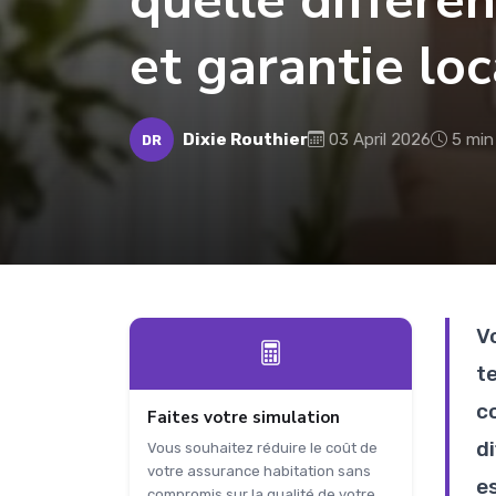
quelle différe
et garantie loc
Dixie Routhier
03 April 2026
5 min
DR
V
t
c
Faites votre simulation
d
Vous souhaitez réduire le coût de
votre assurance habitation sans
e
compromis sur la qualité de votre