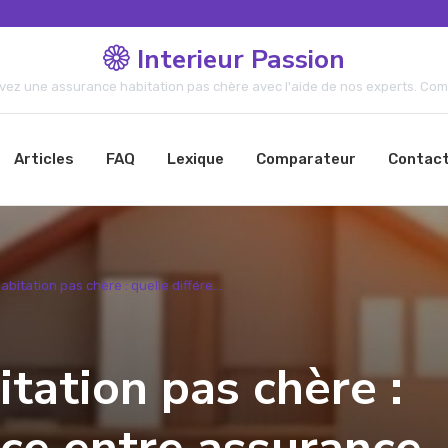
Interieur Passion
vez une assurance habitation pas chère avec l'aide de nos experts. Comp
Articles
FAQ
Lexique
Comparateur
Contac
bitation pas chère : quelle différe...
tation pas chère :