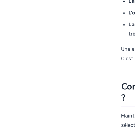
La
L'
La
tr
Une a
C'est
Com
?
Maint
sélec